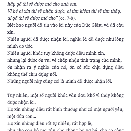
hãy gõ thì sẽ được mở cho anh em.
Vì hễ ai xin thì sẽ nhận được, ai tìm kiếm thì sẽ tìm thấy,
ai gõ thì sẽ được mở cho”
(cc. 7-8).
Biết bao người đã tin vào lời này của Đức Giêsu và đã cầu
xin.
Nhiều người đã được nhận lời, nghĩa là đã được như lòng
mình ao ước.
Nhiều người khác tuy không được điều mình xin,
nhưng lại được ơn vui vẻ chấp nhận tình trạng của mình,
ơn nhận ra ý nghĩa của nó, ơn có sức chịu đựng điều
không thể chịu đựng nổi.
Những người này cũng coi là mình đã được nhận lời.
Tuy nhiên, một số người khác vẫn đau khổ vì thấy không
được nhận lời.
Họ xin những điều rất bình thường như có một người yêu,
một đứa con…
Họ xin những điều rất tự nhiên, rất hợp lẽ,
như cho con bỏ ma túy, cho chồng bỏ vợ bé, cho có công