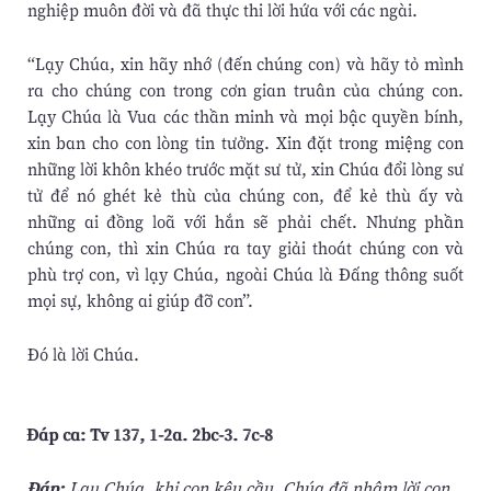
nghiệp muôn đời và đã thực thi lời hứa với các ngài.
“Lạy Chúa, xin hãy nhớ (đến chúng con) và hãy tỏ mình
ra cho chúng con trong cơn gian truân của chúng con.
Lạy Chúa là Vua các thần minh và mọi bậc quyền bính,
xin ban cho con lòng tin tưởng. Xin đặt trong miệng con
những lời khôn khéo trước mặt sư tử, xin Chúa đổi lòng sư
tử để nó ghét kẻ thù của chúng con, để kẻ thù ấy và
những ai đồng loã với hắn sẽ phải chết. Nhưng phần
chúng con, thì xin Chúa ra tay giải thoát chúng con và
phù trợ con, vì lạy Chúa, ngoài Chúa là Ðấng thông suốt
mọi sự, không ai giúp đỡ con”.
Ðó là lời Chúa.
Ðáp ca: Tv 137, 1-2a. 2bc-3. 7c-8
Ðáp:
Lạy Chúa, khi con kêu cầu, Chúa đã nhậm lời con.