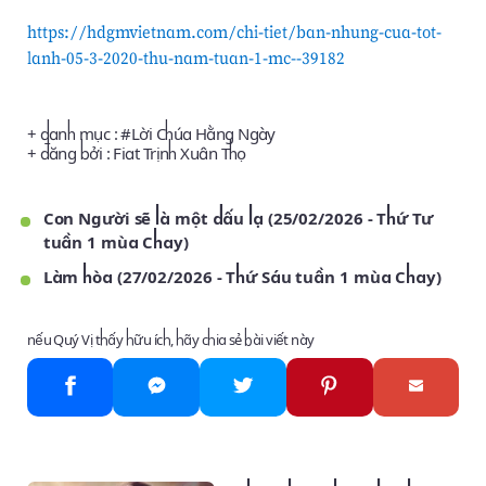
https://hdgmvietnam.com/chi-tiet/ban-nhung-cua-tot-
lanh-05-3-2020-thu-nam-tuan-1-mc--39182
+ danh mục : #
Lời Chúa Hằng Ngày
+ đăng bởi :
Fiat Trịnh Xuân Thọ
Con Người sẽ là một dấu lạ (25/02/2026 - Thứ Tư
tuần 1 mùa Chay)
Làm hòa (27/02/2026 - Thứ Sáu tuần 1 mùa Chay)
nếu Quý Vị thấy hữu ích, hãy chia sẻ bài viết này