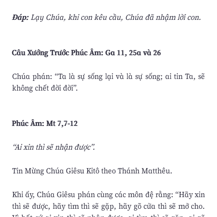
Ðáp:
Lạy Chúa, khi con kêu cầu, Chúa đã nhậm lời con.
Câu Xướng Trước Phúc Âm: Ga 11, 25a và 26
Chúa phán: “Ta là sự sống lại và là sự sống; ai tin Ta, sẽ
không chết đời đời”.
Phúc Âm: Mt 7,7-12
“Ai xin thì sẽ nhận được”.
Tin Mừng Chúa Giêsu Kitô theo Thánh Matthêu.
Khi ấy, Chúa Giêsu phán cùng các môn đệ rằng: “Hãy xin
thì sẽ được, hãy tìm thì sẽ gặp, hãy gõ cửa thì sẽ mở cho.