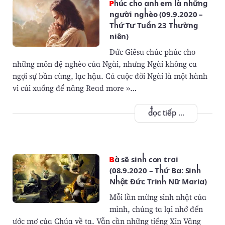
Phúc cho anh em là những
người nghèo (09.9.2020 –
Thứ Tư Tuần 23 Thường
niên)
Đức Giêsu chúc phúc cho
những môn đệ nghèo của Ngài, nhưng Ngài không ca
ngợi sự bần cùng, lạc hậu. Cả cuộc đời Ngài là một hành
vi cúi xuống để nâng Read more »…
đọc tiếp ...
Bà sẽ sinh con trai
(08.9.2020 – Thứ Ba: Sinh
Nhật Đức Trinh Nữ Maria)
Mỗi lần mừng sinh nhật của
mình, chúng ta lại nhớ đến
ước mơ của Chúa về ta. Vẫn cần những tiếng Xin Vâng