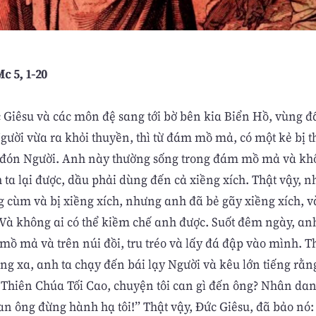
c 5, 1-20
c Giêsu và các môn đệ sang tới bờ bên kia Biển Hồ, vùng đ
gười vừa ra khỏi thuyền, thì từ đám mồ mả, có một kẻ bị t
 đón Người. Anh này thường sống trong đám mồ mả và khô
h ta lại được, dầu phải dùng đến cả xiềng xích. Thật vậy, n
g cùm và bị xiềng xích, nhưng anh đã bẻ gãy xiềng xích, v
Và không ai có thể kiềm chế anh được. Suốt đêm ngày, anh
mồ mả và trên núi đồi, tru tréo và lấy đá đập vào mình. 
àng xa, anh ta chạy đến bái lạy Người và kêu lớn tiếng rằn
 Thiên Chúa Tối Cao, chuyện tôi can gì đến ông? Nhân da
van ông đừng hành hạ tôi!” Thật vậy, Ðức Giêsu, đã bảo nó: