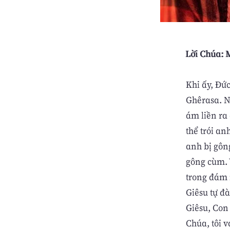
Lời Chúa: M
Khi ấy, Ðứ
Ghêrasa. N
ám liền ra
thể trói an
anh bị gôn
gông cùm. 
trong đám 
Giêsu tự đ
Giêsu, Con
Chúa, tôi 