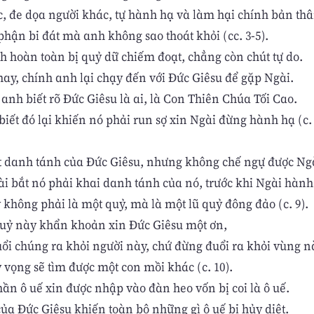
c, đe dọa người khác, tự hành hạ và làm hại chính bản thâ
phận bi đát mà anh không sao thoát khỏi (cc. 3-5).
h hoàn toàn bị quỷ dữ chiếm đoạt, chẳng còn chút tự do.
hay, chính anh lại chạy đến với Đức Giêsu để gặp Ngài.
anh biết rõ Đức Giêsu là ai, là Con Thiên Chúa Tối Cao.
iết đó lại khiến nó phải run sợ xin Ngài đừng hành hạ (c. 
t danh tánh của Đức Giêsu, nhưng không chế ngự được Ng
ài bắt nó phải khai danh tánh của nó, trước khi Ngài hành
 không phải là một quỷ, mà là một lũ quỷ đông đảo (c. 9).
uỷ này khẩn khoản xin Đức Giêsu một ơn,
uổi chúng ra khỏi người này, chứ đừng đuổi ra khỏi vùng n
 vọng sẽ tìm được một con mồi khác (c. 10).
ần ô uế xin được nhập vào đàn heo vốn bị coi là ô uế.
ủa Đức Giêsu khiến toàn bộ những gì ô uế bị hủy diệt.