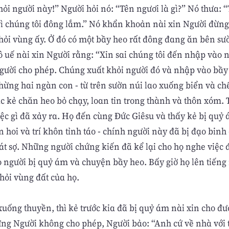
hỏi người này!” Người hỏi nó: “Tên ngươi là gì?” Nó thưa: “
vì chúng tôi đông lắm.” Nó khẩn khoản nài xin Người đừng
hỏi vùng ấy. Ở đó có một bầy heo rất đông đang ăn bên sư
 uế nài xin Người rằng: “Xin sai chúng tôi đến nhập vào
Người cho phép. Chúng xuất khỏi người đó và nhập vào bầy
hừng hai ngàn con - từ trên sườn núi lao xuống biển và ch
ác kẻ chăn heo bỏ chạy, loan tin trong thành và thôn xóm.
ệc gì đã xảy ra. Họ đến cùng Ðức Giêsu và thấy kẻ bị quỷ 
 hoi và trí khôn tỉnh táo - chính người này đã bị đạo bin
át sợ. Những người chứng kiến đã kể lại cho họ nghe việc 
o người bị quỷ ám và chuyện bầy heo. Bấy giờ họ lên tiếng 
hỏi vùng đất của họ.
uống thuyền, thì kẻ trước kia đã bị quỷ ám nài xin cho đượ
ng Người không cho phép, Người bảo: “Anh cứ về nhà với