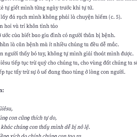
 tự giết mình từng ngày trước khi tự tử.
 lấy đá rạch mình không phải là chuyện hiếm (c. 5).
 hoi và trí khôn tỉnh táo
 ước của biết bao gia đình có người thân bị bệnh.
hần là căn bệnh mà ít nhiều chúng ta đều dễ mắc.
n người thấy bó tay, không tự mình giải thoát mình được.
êsu tiếp tục trừ quỷ cho chúng ta, cho vùng đất chúng ta s
ếp tục tẩy trừ sự ô uế đang thao túng ở lòng con người.
n:
iêsu,
úng con cũng thích tự do,
khác chúng con thấy mình dễ bị nô lệ.
ềng xích do chính chúng con tạo ra.