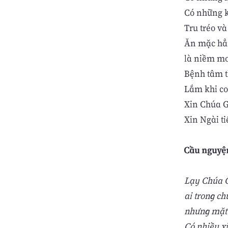
Có những kẻ
Tru tréo và
Ăn mặc hẳn
là niềm mơ
Bệnh tâm t
Lắm khi co
Xin Chúa Gi
Xin Ngài ti
Cầu nguyệ
Lạy Chúa G
ai trong ch
nhưng mặt 
Có nhiều xi