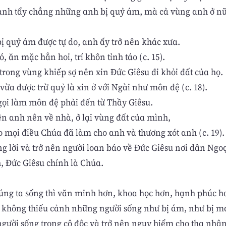
anh tẩy chẳng những anh bị quỷ ám, mà cả vùng anh ở n
bị quỷ ám được tự do, anh ấy trở nên khác xưa.
, ăn mặc hẳn hoi, trí khôn tỉnh táo (c. 15).
trong vùng khiếp sợ nên xin Đức Giêsu đi khỏi đất của họ.
vừa được trừ quỷ là xin ở với Ngài như môn đệ (c. 18).
ọi làm môn đệ phải đến từ Thầy Giêsu.
n anh nên về nhà, ở lại vùng đất của mình,
o mọi điều Chúa đã làm cho anh và thương xót anh (c. 19).
g lời và trở nên người loan báo về Đức Giêsu nơi dân Ngoạ
h, Đức Giêsu chính là Chúa.
húng ta sống thì văn minh hơn, khoa học hơn, hạnh phúc h
không thiếu cảnh những người sống như bị ám, như bị m
gười sống trong cô độc và trở nên nguy hiểm cho tha nhân