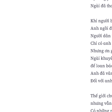
Ngài đã th
Khi người 
Anh ngồi đó
Người dân 
Chỉ có anh 
Nhưng ơn g
Ngài khuyê
để loan bá
Anh đã vân
Đối với an
Thế giới c
nhưng vẫn 
Có những n