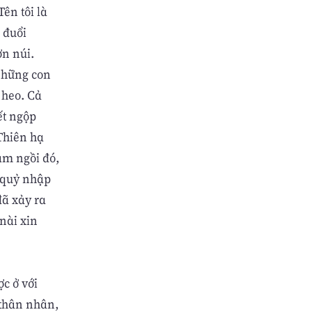
Tên tôi là
 đuổi
ờn núi.
 những con
 heo. Cả
ết ngộp
 Thiên hạ
ám ngồi đó,
h quỷ nhập
đã xảy ra
nài xin
c ở với
 thân nhân,