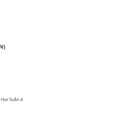
N)
ứ Hai Tuần 4