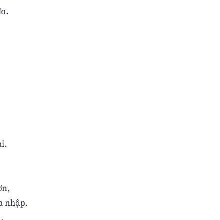
ữa.
i.
ơn,
a nhập.
.