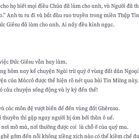
n cho họ biết mọi điều Chúa đã làm cho anh, và Người đã 
.” Anh ta ra đi và bắt đầu rao truyền trong miền Thập Tỉn
ức Giêsu đã làm cho anh. Ai nấy đều kinh ngạc.
 việc Đức Giêsu vẫn hay làm.
ng hôm nay kể chuyện Ngài trừ quỷ ở vùng đất dân Ngoại
yện của Máccô được thể hiện rõ nét qua bài Tin Mừng này.
ó câu chuyện sống động và ly kỳ đến thế!
và các môn đệ vượt biển để đến vùng đất Ghêrasa.
i thuyền thì gặp ngay người bị ám bởi thần ô uế.
 nơi mồ mả, nơi thường được coi là chỗ ở của quỷ ma.
hê gớm đến nỗi không xiềng xích nào có thể kiềm chế đư