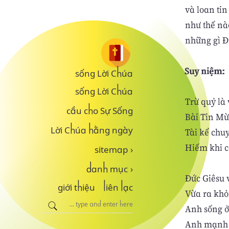
và loan ti
như thế nào
những gì Ð
Suy niệm:
sống Lời Chúa
sống Lời Chúa
Trừ quỷ là
cầu cho Sự Sống
Bài Tin Mừ
Lời Chúa hằng ngày
Tài kể chu
Hiếm khi c
sitemap
›
danh mục
›
Đức Giêsu 
giới thiệu
liên lạc
Vừa ra khỏ
Anh sống ở
Anh mạnh g