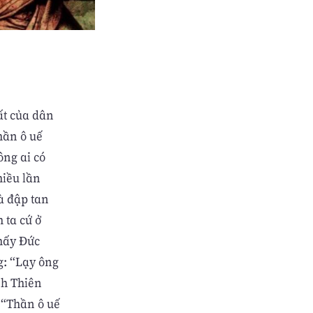
ất của dân
hần ô uế
ng ai có
hiều lần
à đập tan
 ta cứ ở
Thấy Ðức
g: “Lạy ông
nh Thiên
 “Thần ô uế