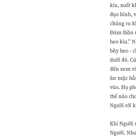
kia, xuất k
đạo binh, 
chúng ra k
Ðám thần ô
heo kia.” 
bầy heo - c
dưới đó. C
đến xem vi
ăn mặc hẳn
vào. Họ ph
thế nào ch
Người rời k
Khi Người x
Người. Như