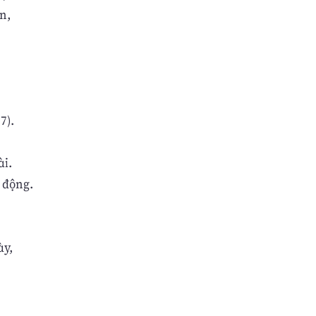
n,
7).
ài.
 động.
ày,