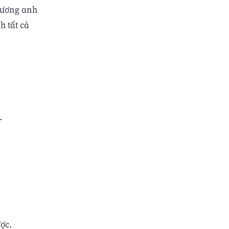
thương anh
h tất cả
.
ợc.