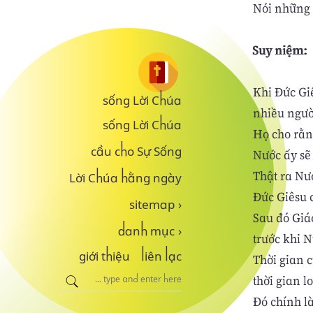
Nói những l
Suy niệm:
Khi Đức Gi
sống Lời Chúa
nhiều ngườ
sống Lời Chúa
Họ cho rằn
cầu cho Sự Sống
Nước ấy sẽ
Thật ra Nư
Lời Chúa hằng ngày
Đức Giêsu c
sitemap
›
Sau đó Giá
danh mục
›
trước khi 
giới thiệu
liên lạc
Thời gian c
thời gian l
Đó chính l