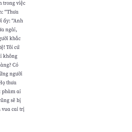
h trong việc
nh: “Thưa
i ấy: “Anh
ưa ngài,
người khắc
tệ! Tôi cứ
ái không
hàng? Có
những người
Họ thưa
y: phàm ai
cũng sẽ bị
vua cai trị