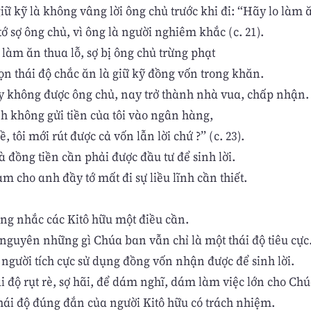
ữ kỹ là không vâng lời ông chủ trước khi đi: “Hãy lo làm 
ớ sợ ông chủ, vì ông là người nghiêm khắc (c. 21).
 làm ăn thua lỗ, sợ bị ông chủ trừng phạt
n thái độ chắc ăn là giữ kỹ đồng vốn trong khăn.
y không được ông chủ, nay trở thành nhà vua, chấp nhận.
nh không gửi tiền của tôi vào ngân hàng,
ề, tôi mới rút được cả vốn lẫn lời chứ ?” (c. 23).
à đồng tiền cần phải được đầu tư để sinh lời.
àm cho anh đầy tớ mất đi sự liều lĩnh cần thiết.
ng nhắc các Kitô hữu một điều cần.
 nguyên những gì Chúa ban vẫn chỉ là một thái độ tiêu cực
 người tích cực sử dụng đồng vốn nhận được để sinh lời.
i độ rụt rè, sợ hãi, để dám nghĩ, dám làm việc lớn cho Chú
thái độ đúng đắn của người Kitô hữu có trách nhiệm.