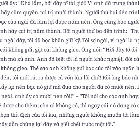
ời ấy: “Khá lắm, hỡi đầy tớ tài giỏi! Vì anh đã trung thàn
ì hãy cầm quyền cai trị mười thành. Người thứ hai đến trì
bạc của ngài đã làm lợi được năm nén. Ông cũng bảo ngườ
nh hãy cai trị năm thành. Rồi người thứ ba đến trình: “Th
 ngài đây, tôi đã bọc khăn giữ kỹ. Tôi sợ ngài, vì ngài là 
 cái không gửi, gặt cái không gieo. Ông nói: “Hỡi đầy tớ tồi 
nh mà xử anh. Anh đã biết tôi là người khắc nghiệt, đòi c
ái không gieo. Thế sao anh không gửi bạc của tôi vào ngân 
i đến, tôi mới rút ra được cả vốn lẫn lời chứ! Rồi ông bảo 
Lấy lại nén bạc nó giữ mà đưa cho người đã có mười nén. 
 ngài, anh ấy có mười nén rồi!” – "Tôi nói cho các anh ha
sẽ được cho thêm; còn ai không có, thì ngay cái nó đang có 
 bọn thù địch của tôi kia, những người không muốn tôi làm 
hãy dẫn chúng lại đây và giết chết trước mặt tôi.”