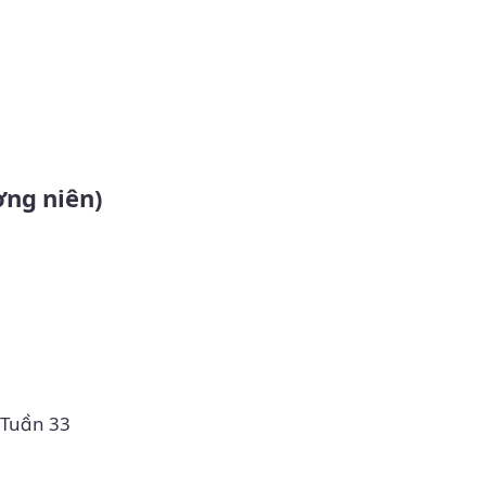
ờng niên)
 Tuần 33