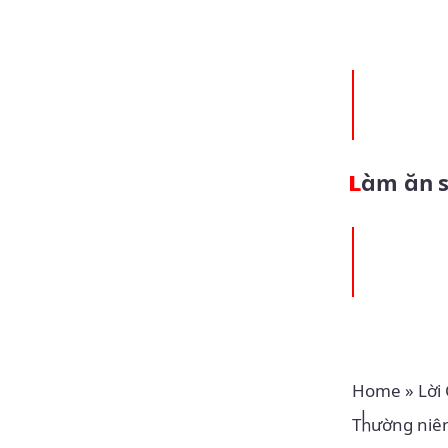
Làm ăn 
Home
»
Lời
Thường niê