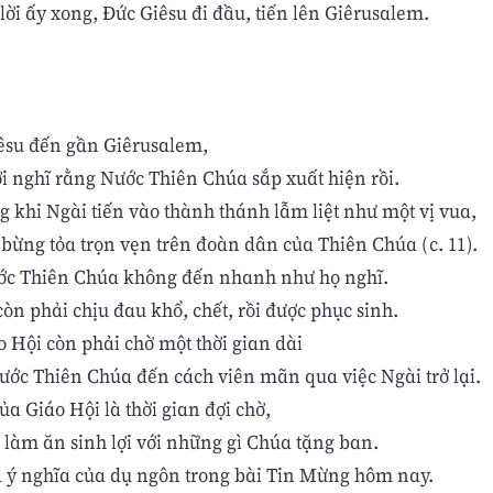
ời ấy xong, Đức Giêsu đi đầu, tiến lên Giêrusalem.
êsu đến gần Giêrusalem,
i nghĩ rằng Nước Thiên Chúa sắp xuất hiện rồi.
g khi Ngài tiến vào thành thánh lẫm liệt như một vị vua,
 bừng tỏa trọn vẹn trên đoàn dân của Thiên Chúa (c. 11).
ớc Thiên Chúa không đến nhanh như họ nghĩ.
òn phải chịu đau khổ, chết, rồi được phục sinh.
o Hội còn phải chờ một thời gian dài
Nước Thiên Chúa đến cách viên mãn qua việc Ngài trở lại.
ủa Giáo Hội là thời gian đợi chờ,
o làm ăn sinh lợi với những gì Chúa tặng ban.
à ý nghĩa của dụ ngôn trong bài Tin Mừng hôm nay.