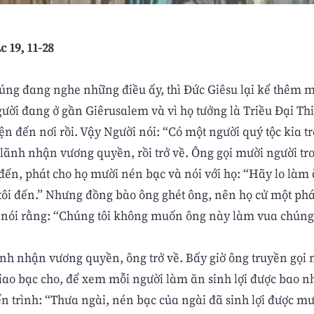
c 19, 11-28
úng đang nghe những điều ấy, thì Đức Giêsu lại kể thêm m
gười đang ở gần Giêrusalem và vì họ tưởng là Triều Đại T
ện đến nơi rồi. Vậy Người nói: “Có một người quý tộc kia tr
lãnh nhận vương quyền, rồi trở về. Ông gọi mười người tro
đến, phát cho họ mười nén bạc và nói với họ: “Hãy lo làm 
i tôi đến.” Nhưng đồng bào ông ghét ông, nên họ cử một ph
 nói rằng: “Chúng tôi không muốn ông này làm vua chúng 
ãnh nhận vương quyền, ông trở về. Bấy giờ ông truyền gọi
giao bạc cho, để xem mỗi người làm ăn sinh lợi được bao n
ến trình: “Thưa ngài, nén bạc của ngài đã sinh lợi được m