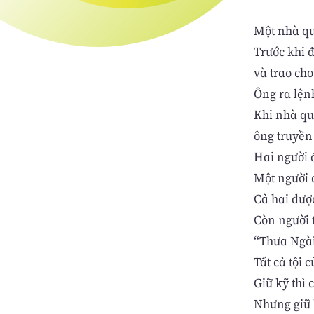
Một nhà qu
Trước khi đ
và trao ch
Ông ra lệnh
Khi nhà quý
ông truyền 
Hai người đ
Một người 
Cả hai được
Còn người 
“Thưa Ngài
Tất cả tội 
Giữ kỹ thì
Nhưng giữ k