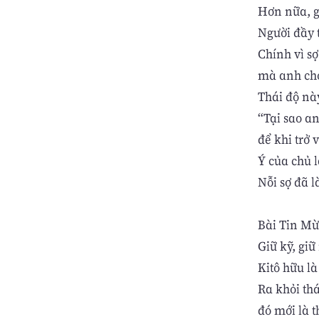
Hơn nữa, gi
Người đầy t
Chính vì sợ
mà anh chọ
Thái độ nà
“Tại sao a
để khi trở v
Ý của chủ l
Nỗi sợ đã l
Bài Tin Mừ
Giữ kỹ, giữ
Kitô hữu là
Ra khỏi thá
đó mới là 