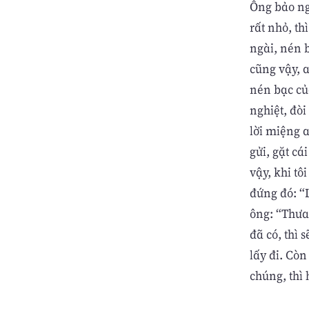
Ông bảo ngư
rất nhỏ, th
ngài, nén 
cũng vậy, a
nén bạc của
nghiệt, đòi
lời miệng a
gửi, gặt c
vậy, khi tô
đứng đó: “
ông: “Thưa
đã có, thì 
lấy đi. Còn
chúng, thì 