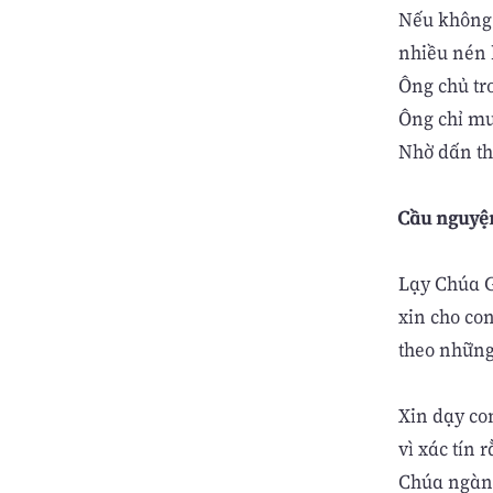
Nếu không 
nhiều nén 
Ông chủ tr
Ông chỉ muố
Nhờ dấn th
Cầu nguyệ
Lạy Chúa G
xin cho c
theo những
Xin dạy con
vì xác tín 
Chúa ngàn