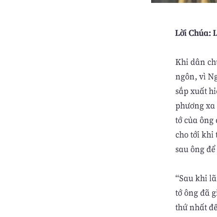
Lời Chúa: L
Khi dân ch
ngôn, vì N
sắp xuất hi
phương xa 
tớ của ông 
cho tới kh
sau ông để
“Sau khi l
tớ ông đã 
thứ nhất đ