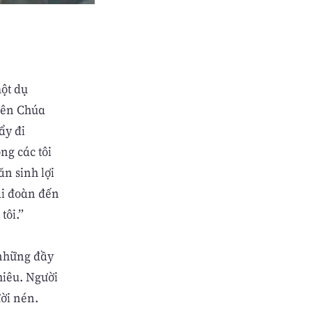
ột dụ
hiên Chúa
ẩy đi
ng các tôi
ăn sinh lợi
ái đoàn đến
tôi.”
 những đầy
hiêu. Người
ười nén.