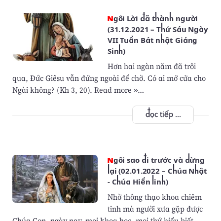
Ngôi Lời đã thành người
(31.12.2021 – Thứ Sáu Ngày
VII Tuần Bát nhật Giáng
Sinh)
Hơn hai ngàn năm đã trôi
qua, Đức Giêsu vẫn đứng ngoài để chờ. Có ai mở cửa cho
Ngài không? (Kh 3, 20). Read more »…
đọc tiếp ...
Ngôi sao đi trước và dừng
lại (02.01.2022 – Chúa Nhật
- Chúa Hiển linh)
Nhờ thông thạo khoa chiêm
tinh mà người xưa gặp được
Chúa Con, ngày nay, mọi khoa học, mọi thứ hiểu biết,