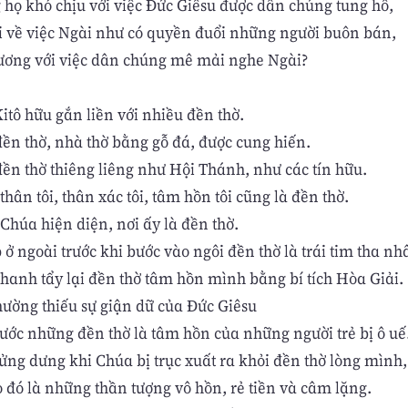
 họ khó chịu với việc Đức Giêsu được dân chúng tung hô,
i về việc Ngài như có quyền đuổi những người buôn bán,
ương với việc dân chúng mê mải nghe Ngài?
itô hữu gắn liền với nhiều đền thờ.
ền thờ, nhà thờ bằng gỗ đá, được cung hiến.
ền thờ thiêng liêng như Hội Thánh, như các tín hữu.
hân tôi, thân xác tôi, tâm hồn tôi cũng là đền thờ.
Chúa hiện diện, nơi ấy là đền thờ.
ở ngoài trước khi bước vào ngôi đền thờ là trái tim tha nh
hanh tẩy lại đền thờ tâm hồn mình bằng bí tích Hòa Giải.
hường thiếu sự giận dữ của Đức Giêsu
rước những đền thờ là tâm hồn của những người trẻ bị ô uế
ửng dưng khi Chúa bị trục xuất ra khỏi đền thờ lòng mình,
o đó là những thần tượng vô hồn, rẻ tiền và câm lặng.