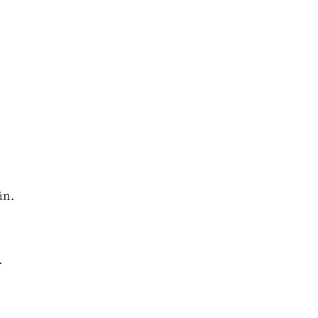
ân.
.