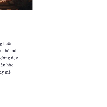
ng buôn
n, thế mà
 giảng dạy
thân hào
say mê