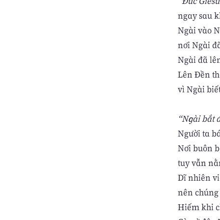
“Đức Giêsu
ngay sau k
Ngài vào N
nơi Ngài đã
Ngài đã lên
Lên Đền thờ
vì Ngài biế
“Ngài bắt 
Người ta b
Nơi buôn b
tuy vẫn nằ
Dĩ nhiên v
nên chúng 
Hiếm khi c