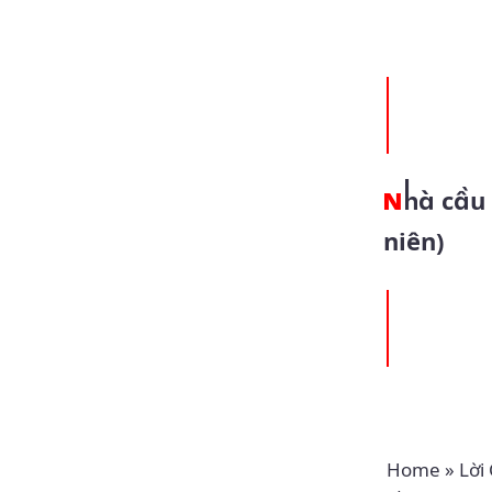
Nhà cầu nguyện (19.11.2021 – Thứ Sáu Tuần 33 Thường
niên)
Home
»
Lời