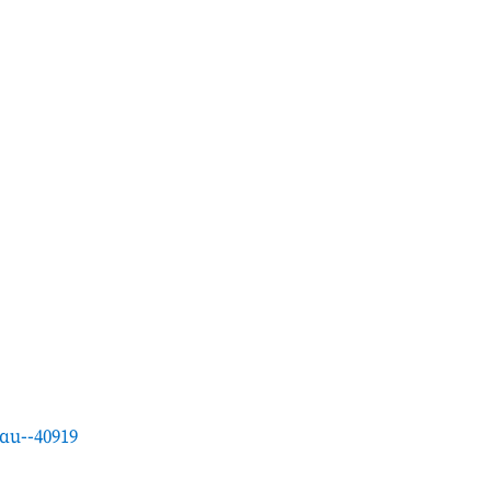
au--40919