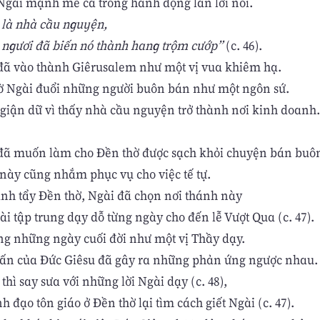
Ngài mạnh mẽ cả trong hành động lẫn lời nói.
 là nhà cầu nguyện,
 ngươi đã biến nó thành hang trộm cướp”
(c. 46).
đã vào thành Giêrusalem như một vị vua khiêm hạ.
ờ Ngài đuổi những người buôn bán như một ngôn sứ.
 giận dữ vì thấy nhà cầu nguyện trở thành nơi kinh doanh.
đã muốn làm cho Đền thờ được sạch khỏi chuyện bán buô
này cũng nhắm phục vụ cho việc tế tự.
anh tẩy Đền thờ, Ngài đã chọn nơi thánh này
i tập trung dạy dỗ từng ngày cho đến lễ Vượt Qua (c. 47).
ng những ngày cuối đời như một vị Thầy dạy.
uấn của Đức Giêsu đã gây ra những phản ứng ngược nhau.
hì say sưa với những lời Ngài dạy (c. 48),
nh đạo tôn giáo ở Đền thờ lại tìm cách giết Ngài (c. 47).