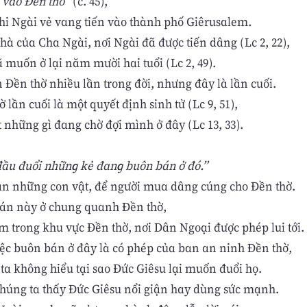
 vào Đền thờ”
(c. 45),
hi Ngài vẻ vang tiến vào thành phố Giêrusalem.
hà của Cha Ngài, nơi Ngài đã được tiến dâng (Lc 2, 22),
 muốn ở lại năm mười hai tuổi (Lc 2, 49).
 Đền thờ nhiều lần trong đời, nhưng đây là lần cuối.
 lần cuối là một quyết định sinh tử (Lc 9, 51),
t những gì đang chờ đợi mình ở đây (Lc 13, 33).
đầu đuổi những kẻ đang buôn bán ở đó.”
án những con vật, để người mua dâng cúng cho Đền thờ.
án này ở chung quanh Đền thờ,
m trong khu vực Đền thờ, nơi Dân Ngoại được phép lui tới.
iệc buôn bán ở đây là có phép của ban an ninh Đền thờ,
ta không hiểu tại sao Đức Giêsu lại muốn đuổi họ.
húng ta thấy Đức Giêsu nổi giận hay dùng sức mạnh.