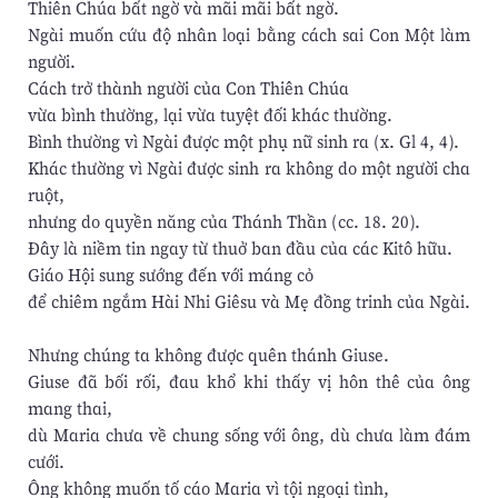
Thiên Chúa bất ngờ và mãi mãi bất ngờ.
Ngài muốn cứu độ nhân loại bằng cách sai Con Một làm
người.
Cách trở thành người của Con Thiên Chúa
vừa bình thường, lại vừa tuyệt đối khác thường.
Bình thường vì Ngài được một phụ nữ sinh ra (x. Gl 4, 4).
Khác thường vì Ngài được sinh ra không do một người cha
ruột,
nhưng do quyền năng của Thánh Thần (cc. 18. 20).
Đây là niềm tin ngay từ thuở ban đầu của các Kitô hữu.
Giáo Hội sung sướng đến với máng cỏ
để chiêm ngắm Hài Nhi Giêsu và Mẹ đồng trinh của Ngài.
Nhưng chúng ta không được quên thánh Giuse.
Giuse đã bối rối, đau khổ khi thấy vị hôn thê của ông
mang thai,
dù Maria chưa về chung sống với ông, dù chưa làm đám
cưới.
Ông không muốn tố cáo Maria vì tội ngoại tình,