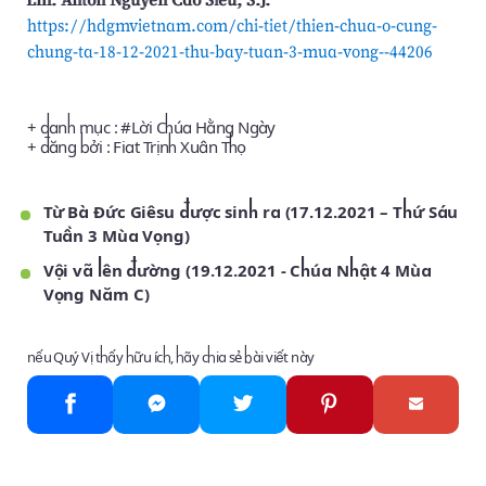
https://hdgmvietnam.com/chi-tiet/thien-chua-o-cung-
chung-ta-18-12-2021-thu-bay-tuan-3-mua-vong--44206
+ danh mục : #
Lời Chúa Hằng Ngày
+ đăng bởi :
Fiat Trịnh Xuân Thọ
Từ Bà Đức Giêsu được sinh ra (17.12.2021 – Thứ Sáu
Tuần 3 Mùa Vọng)
Vội vã lên đường (19.12.2021 - Chúa Nhật 4 Mùa
Vọng Năm C)
nếu Quý Vị thấy hữu ích, hãy chia sẻ bài viết này