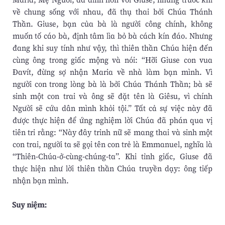
về chung sống với nhau, đã thụ thai bởi Chúa Thánh
Thần. Giuse, bạn của bà là người công chính, không
muốn tố cáo bà, định tâm lìa bỏ bà cách kín đáo. Nhưng
đang khi suy tính như vậy, thì thiên thần Chúa hiện đến
cùng ông trong giấc mộng và nói: “Hỡi Giuse con vua
Ðavít, đừng sợ nhận Maria về nhà làm bạn mình. Vì
người con trong lòng bà là bởi Chúa Thánh Thần; bà sẽ
sinh một con trai và ông sẽ đặt tên là Giêsu, vì chính
Người sẽ cứu dân mình khỏi tội.” Tất cả sự việc này đã
được thực hiện để ứng nghiệm lời Chúa đã phán qua vị
tiên tri rằng: “Này đây trinh nữ sẽ mang thai và sinh một
con trai, người ta sẽ gọi tên con trẻ là Emmanuel, nghĩa là
“Thiên-Chúa-ở-cùng-chúng-ta”. Khi tỉnh giấc, Giuse đã
thực hiện như lời thiên thần Chúa truyền dạy: ông tiếp
nhận bạn mình.
Suy niệm: