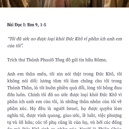
Bài Ðọc I: Rm 9, 1-5
“Tôi đã ước ao được loại khỏi Ðức Kitô vì phần ích anh em
của tôi”.
Trích thư Thánh Phaolô Tông đồ gửi tín hữu Rôma.
Anh em thân mến, tôi xin nói thật trong Ðức Kitô, tôi
không nói dối: lương tâm tôi làm chứng cho tôi trong
Thánh Thần, là tôi buồn phiền quá đỗi, lòng tôi hằng đau
đớn luôn. Chính tôi đã ao ước được loại khỏi Ðức Kitô vì
phần ích anh em của tôi, là những thân nhân của tôi về
phần xác. Họ đều là người Israel, họ được quyền làm
nghĩa tử, được vinh quang, giao ước, lề luầt, việc phượng
tự và lời hứa; các tổ phụ cũng là của họ, và bởi các đấng