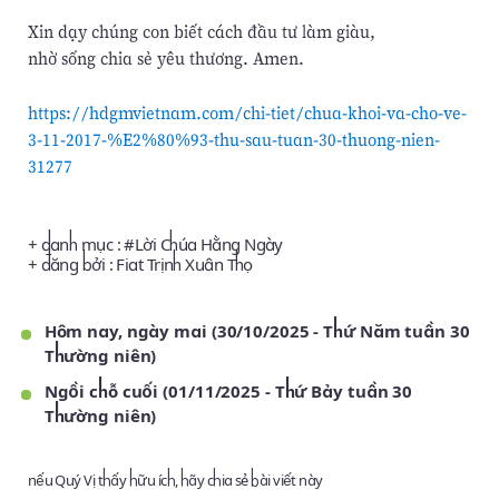
Xin dạy chúng con biết cách đầu tư làm giàu,
nhờ sống chia sẻ yêu thương. Amen.
https://hdgmvietnam.com/chi-tiet/chua-khoi-va-cho-ve-
3-11-2017-%E2%80%93-thu-sau-tuan-30-thuong-nien-
31277
+ danh mục : #
Lời Chúa Hằng Ngày
+ đăng bởi :
Fiat Trịnh Xuân Thọ
Hôm nay, ngày mai (30/10/2025 - Thứ Năm tuần 30
Thường niên)
Ngồi chỗ cuối (01/11/2025 - Thứ Bảy tuần 30
Thường niên)
nếu Quý Vị thấy hữu ích, hãy chia sẻ bài viết này