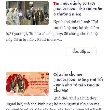
Tìm một dấu lạ từ trời
(16/02/2026 - Thứ Hai tuần
6 Thường niên)
Người thở dài mà nói: “Tại
sao thế hệ này lại xin điềm
lạ? Quả thật, Ta bảo các ông hay: Sẽ chẳng cho thế hệ
này điềm lạ nào”. Read more »…
đọc tiếp ...
Cầu cho cha mẹ
(18/02/2026 - Mồng Hai Tết
- Kính nhớ Tổ tiên Ông Bà
Cha Mẹ)
Quả thế, Thiên Chúa dạy:
Ngươi hãy thờ cha kính mẹ; kẻ nào nguyền rủa cha mẹ,
thì phải bị xử tử. Còn các ông, các ông lại bảo: ‘Ai nói với